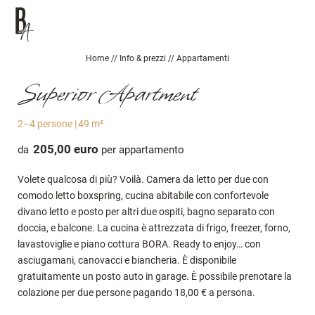
WELLNESS
GIOIA PURA
Home
//
Info & prezzi
//
Appartamenti
Superior Apartment
VEDUTE
2–4 persone
|
49 m²
205,00 euro
da
per appartamento
DE
IT
EN
Volete qualcosa di più? Voilà. Camera da letto per due con
Am Brunnen Apartments
comodo letto boxspring, cucina abitabile con confortevole
divano letto e posto per altri due ospiti, bagno separato con
Info & prezzi
doccia, e balcone. La cucina è attrezzata di frigo, freezer, forno,
lavastoviglie e piano cottura BORA. Ready to enjoy… con
asciugamani, canovacci e biancheria. È disponibile
Appartamenti
gratuitamente un posto auto in garage. È possibile prenotare la
Offerte esclusive
colazione per due persone pagando 18,00 € a persona.