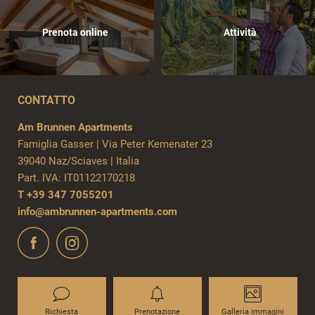
Prenota online
Attività
CONTATTO
Am Brunnen Apartments
Famiglia Gasser
|
Via Peter Kemenater 23
39040 Naz/Sciaves
|
Italia
Part. IVA: IT01122170218
T +39 347 7055201
info@
ambrunnen-apartments.
com
Richiesta
Prenotazione
Galleria immagini