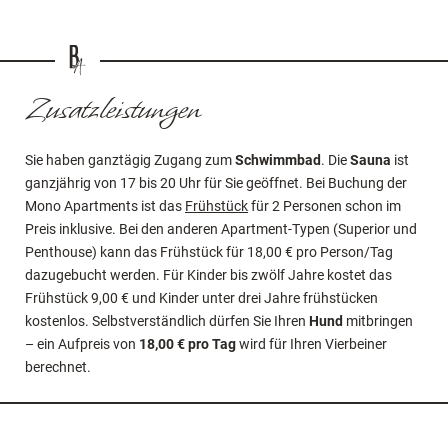
Buchungsinformationen
HIER ABSCHLIESSEN
Typen (Superior und Penthouse) kann das Frühstück für 18,00 €
Eine Woche vor Anreise erhalten Sie einen
Code
, mit dem Sie die
Online buchen
pro Person/Tag dazugebucht werden. Für Kinder bis zwölf
Eingangstür öffnen können, an der Rezeption liegen die
Jahre kostet das Frühstück 9,00 € und Kinder unter drei Jahre
Zimmerkarten auf. Den offenen
Restbetrag
der Buchung
Anfragen
frühstücken kostenlos.
bezahlen Sie am Tag der Anreise, oder am Tag danach an der
Zusatzleistungen
Rezeption. Diese ist
bis 12 Uhr
geöffnet. Beim Auschecken
Erlebnis pur
können Sie die Zimmerkarten wieder an der Rezeption ablegen.
Sie haben ganztägig Zugang zum
Schwimmbad
. Die
Sauna
ist
Ab 15 Uhr
am Anreisetag steht Ihr Apartment für Sie bereit. Den
ganzjährig von 17 bis 20 Uhr für Sie geöffnet. Bei Buchung der
Wellnessbereich
dürfen Sie auf Anfrage bereits vorher nutzen.
Mono Apartments ist das
Frühstück
für 2 Personen schon im
Bitte checken Sie
bis 10 Uhr
am Abreisetag aus.
Preis inklusive. Bei den anderen Apartment-Typen (Superior und
Penthouse) kann das Frühstück für 18,00 € pro Person/Tag
dazugebucht werden. Für Kinder bis zwölf Jahre kostet das
Frühstück 9,00 € und Kinder unter drei Jahre frühstücken
kostenlos. Selbstverständlich dürfen Sie Ihren
Hund
mitbringen
– ein Aufpreis von
18,00 € pro Tag
wird für Ihren Vierbeiner
berechnet.