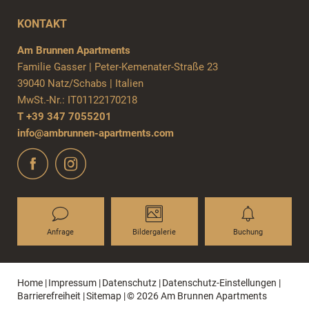
KONTAKT
Am Brunnen Apartments
Familie Gasser
|
Peter-Kemenater-Straße 23
39040 Natz/Schabs
|
Italien
MwSt.-Nr.: IT01122170218
T +39 347 7055201
info@
ambrunnen-apartments.
com
Anfrage
Bildergalerie
Buchung
Home
|
Impressum
|
Datenschutz
|
Datenschutz-Einstellungen
|
Barrierefreiheit
|
Sitemap
|
© 2026 Am Brunnen Apartments